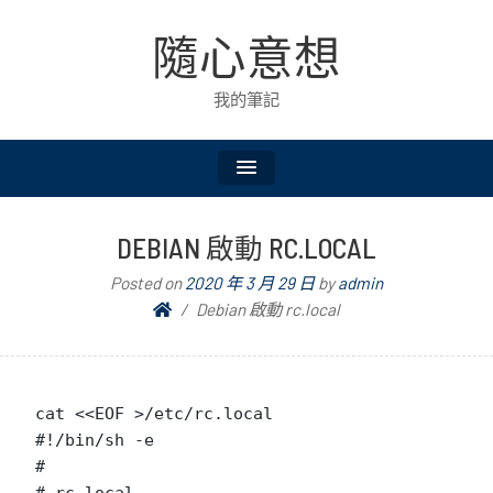
隨心意想
我的筆記
DEBIAN 啟動 RC.LOCAL
Posted on
2020 年 3 月 29 日
by
admin
Debian 啟動 rc.local
cat <<EOF >/etc/rc.local

#!/bin/sh -e

#
