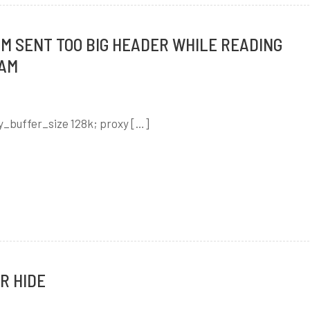
ENT TOO BIG HEADER WHILE READING
EAM
er_size 128k; proxy […]
HIDE