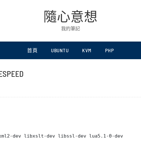
隨心意想
我的筆記
首頁
UBUNTU
KVM
PHP
GESPEED
xml2-dev libxslt-dev libssl-dev lua5.1-0-dev