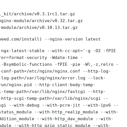
_kit/archive/v0.3.1rc1.tar.gz

ginx-module/archive/v0.32.tar.gz

-module/archive/v0.10.13.tar.gz
ngx-latest-stable --with-cc-opt='-g -O2 -fPIE 
ror=format-security -Wdate-time -
,-Bsymbolic-functions -fPIE -pie -Wl,-z,relro -
-conf-path=/etc/nginx/nginx.conf --http-log-
-log-path=/var/log/nginx/error.log --lock-
run/nginx.pid --http-client-body-temp-
i-temp-path=/var/lib/nginx/fastcgi --http-
-http-scgi-temp-path=/var/lib/nginx/scgi --
sgi --with-debug --with-pcre-jit --with-ipv6 --
status_module --with-http_realip_module --with-
ddition_module --with-http_dav_module --with-
odule --with-http_gzip_static_module --with-