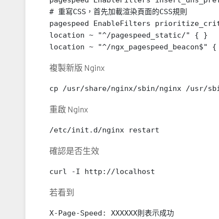
pagespeed EnableFilters insert_dns_pref
# 重寫CSS，首先加載渲染頁面的CSS規則

pagespeed EnableFilters prioritize_crit
location ~ "^/pagespeed_static/" { }

location ~ "^/ngx_pagespeed_beacon$" {
複製新版 Nginx
cp /usr/share/nginx/sbin/nginx /usr/sb
重啟 Nginx
/etc/init.d/nginx restart
確認是否生效
curl -I http://localhost
若看到
X-Page-Speed: XXXXXX則表示成功