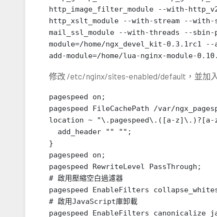
http_image_filter_module --with-http_v
http_xslt_module --with-stream --with-
mail_ssl_module --with-threads --sbin-
module=/home/ngx_devel_kit-0.3.1rc1 --
add-module=/home/lua-nginx-module-0.10
修改 /etc/nginx/sites-enabled/default
pagespeed on;

pagespeed FileCachePath /var/ngx_pagesp
location ~ "\.pagespeed\.([a-z]\.)?[a-z
  add_header "" "";

}

pagespeed on;

pagespeed RewriteLevel PassThrough;

# 啟用壓縮空白過濾器

pagespeed EnableFilters collapse_whites
# 啟用JavaScript庫卸載

pagespeed EnableFilters canonicalize_ja