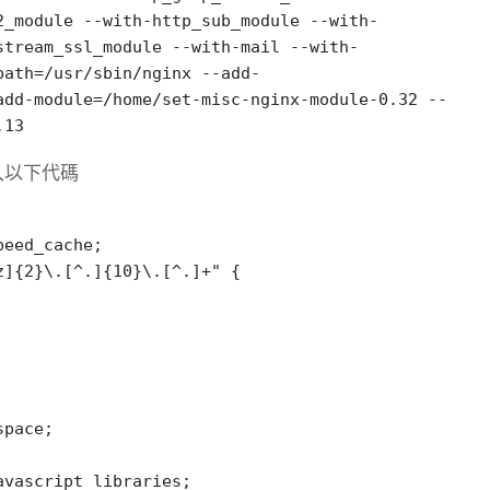
2_module --with-http_sub_module --with-
stream_ssl_module --with-mail --with-
path=/usr/sbin/nginx --add-
add-module=/home/set-misc-nginx-module-0.32 --
.13
，並加入以下代碼
eed_cache;

]{2}\.[^.]{10}\.[^.]+" {

pace;

vascript_libraries;
