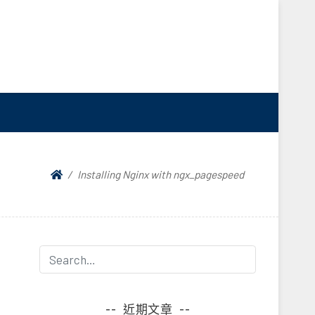
Installing Nginx with ngx_pagespeed
近期文章