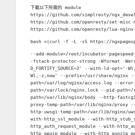
下載以下所需的 module

https://github.com/simplresty/ngx_devel
https://github.com/openresty/set-misc-n
https://github.com/openresty/lua-nginx
--add-module=/root/incubator-pagespeed-
-fstack-protector-strong -Wformat -Wer
D_FORTIFY_SOURCE=2' --with-ld-opt='-Wl
Wl,-z,now' --prefix=/usr/share/nginx -
path=/var/log/nginx/access.log --error
path=/var/lock/nginx.lock --pid-path=/
path=/var/lib/nginx/body --http-fastcg
proxy-temp-path=/var/lib/nginx/proxy -
http-uwsgi-temp-path=/var/lib/nginx/uw
with-http_ssl_module --with-http_stub_
http_auth_request_module --with-http_a
http_geoip_module --with-http_gunzip_m