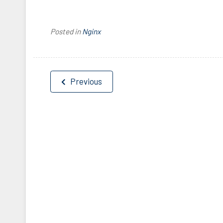
Posted in
Nginx
文
Previous
章
導
覽