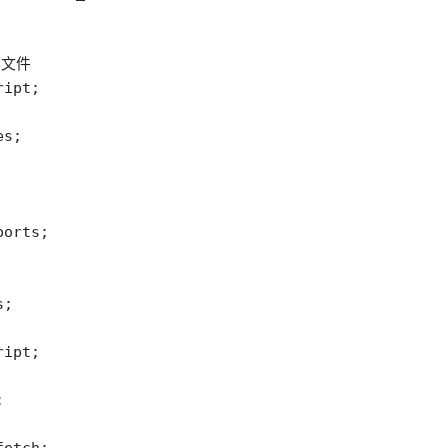
文件

ipt;

s;

orts;

;

ipt;


