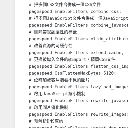
# 把多個CSS文件合併成一個CSS文件

pagespeed EnableFilters combine_css;

# 把多個JavaScript文件合併成一個JavaScript
pagespeed EnableFilters combine_javascr
# 刪除帶默認屬性的標籤

pagespeed EnableFilters elide_attribute
# 改善資源的可緩存性

pagespeed EnableFilters extend_cache;

# 更換被導入文件的@import，精簡CSS文件

pagespeed EnableFilters flatten_css_imp
pagespeed CssFlattenMaxBytes 5120;

# 延時加載客戶端看不見的圖片

pagespeed EnableFilters lazyload_images
# 啟用JavaScript縮小機制

pagespeed EnableFilters rewrite_javascr
# 啟用圖片優化機制

pagespeed EnableFilters rewrite_images;
# 預解析DNS查詢
