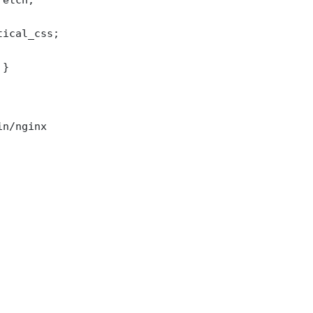
etch;

ical_css;

 }
in/nginx