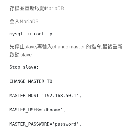
存檔並重新啟動MariaDB
登入MariaDB
mysql -u root -p
先停止slave,再輸入change master 的指令,最後重新
啟動 slave
Stop slave;

CHANGE MASTER TO

MASTER_HOST='192.168.50.1',

MASTER_USER='dbname',

MASTER_PASSWORD='password',
