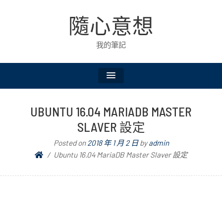
隨心意想
我的筆記
UBUNTU 16.04 MARIADB MASTER
SLAVER 設定
Posted on
2018 年 1 月 2 日
by
admin
Ubuntu 16.04 MariaDB Master Slaver 設定